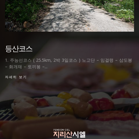
등산코스
1. 주능선코스 ( 25.5km, 2박 3일코스 ) 노고단 – 임걸령 – 삼도봉
– 화개재 – 토끼봉 –...
자세히 보기