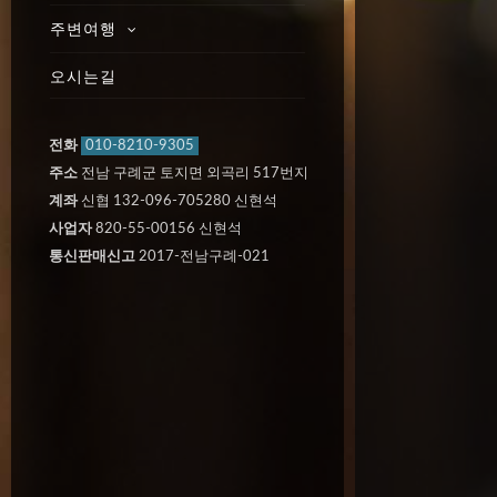
주변여행
오시는길
전화
010-8210-9305
주소
전남 구례군 토지면 외곡리 517번지
계좌
신협 132-096-705280 신현석
사업자
820-55-00156 신현석
통신판매신고
2017-전남구례-021