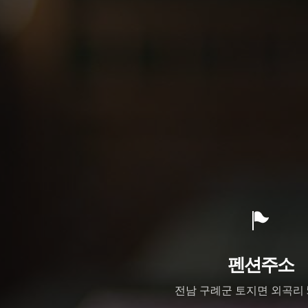
펜션주소
전남 구례군 토지면 외곡리 