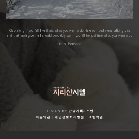
Clap along if you fell like that’s what you wanna do Here com bad news talking this
and that yeah give me I should probably warm you i’ll be just fine what you wanna do
Hello, Pension
DESIGN BY
만날기획
&
스맨
이용약관
|
개인정보처리방침
|
여행약관